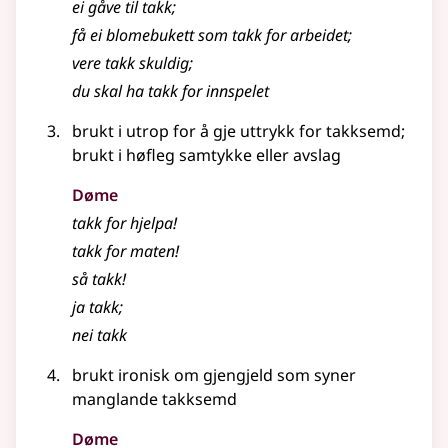
ei gåve til takk
;
få ei blomebukett som takk for arbeidet
;
vere takk skuldig
;
du skal ha takk for innspelet
brukt i utrop for å gje uttrykk for takksemd
;
brukt i høfleg samtykke eller avslag
Døme
takk for hjelpa!
takk for maten!
så takk!
ja takk
;
nei takk
brukt ironisk om gjengjeld som syner
manglande takksemd
Døme