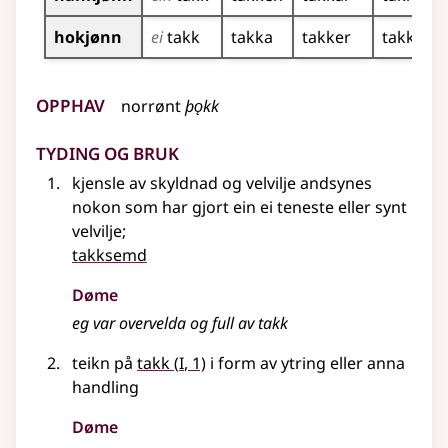
hokjønn
ei
takk
takka
takker
takkene
Opphav
norrønt
þǫkk
Tyding og bruk
kjensle av skyldnad og velvilje andsynes
nokon som har gjort ein ei teneste eller synt
velvilje
;
takksemd
Døme
eg var overvelda og full av takk
1
teikn på
takk
(
I
, 1)
i form av ytring eller anna
handling
Døme