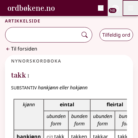
, Bokmålsordboka og N
ordbøkene.no
Nettsi
NB
Men
Gå til hovedinnhold
Tilgjengelighet
Bokmålsordboka og Nynorskordboka
Artikkelside
Tilfeldig ord
Til forsiden
Nynorskordboka
1
takk
I
substantiv
hankjønn eller hokjønn
Bøyningstabell for dette substantivet
kjønn
eintal
fleirtal
ubunden
bunden
ubunden
bunden
form
form
form
form
hankjønn
ein
takk
takken
takkar
takkane