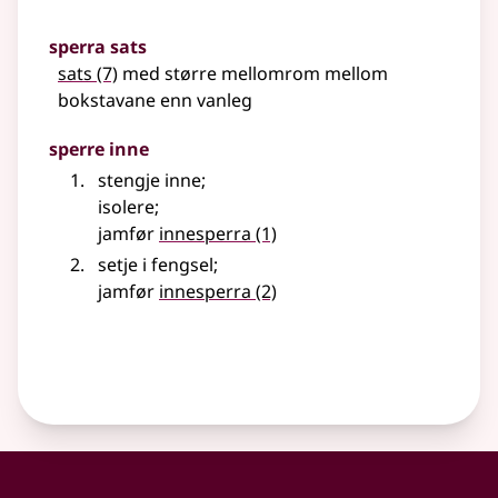
sperra sats
sats
(7)
med større mellomrom mellom
bokstavane enn vanleg
sperre inne
stengje inne
;
isolere
;
jamfør
innesperra
(1)
setje i fengsel
;
jamfør
innesperra
(2)