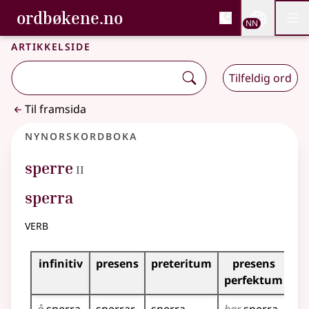
, Bokmålsordboka og N
ordbøkene.no
Nettsi
NN
Men
Gå til hovudinnhald
Tilgjenge
Bokmålsordboka og Nynorskordboka
Artikkelside
Tilfeldig ord
Til framsida
Nynorskordboka
2
sperre
II
sperra
verb
Bøyningstabell for dette verbet
infinitiv
presens
preteritum
presens
im
perfektum