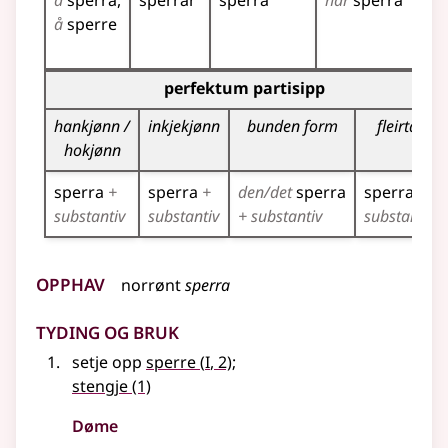
å
sperra
sperrar
sperra
har
sperra
sp
å
sperre
sp
sp
Bøyningstabell for dette verbet (partisippformer)
perfektum partisipp
hankjønn /
inkjekjønn
bunden form
fleirtal
hokjønn
sperra
+
sperra
+
den/det
sperra
sperra
+
substantiv
substantiv
+ substantiv
substantiv
Opphav
norrønt
sperra
Tyding og bruk
1
setje opp
sperre
(
I
, 2)
;
stengje
(1)
Døme