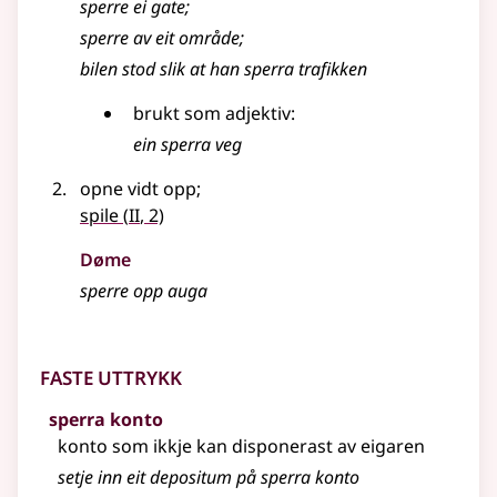
sperre ei gate
;
sperre av eit område
;
bilen stod slik at han sperra trafikken
brukt som adjektiv:
ein sperra veg
opne vidt opp
;
2
spile
(
II
, 2)
Døme
sperre opp auga
Faste uttrykk
sperra konto
konto som ikkje kan disponerast av eigaren
setje inn eit depositum på sperra konto