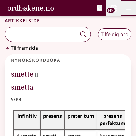
, Bokmålsordboka og N
ordbøkene.no
Nettsi
NN
Men
Gå til hovudinnhald
Tilgjenge
Bokmålsordboka og Nynorskordboka
Artikkelside
Tilfeldig ord
Til framsida
Nynorskordboka
2
smette
II
smetta
verb
Bøyningstabell for dette verbet
infinitiv
presens
preteritum
presens
i
perfektum