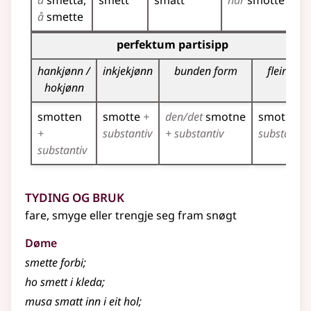
å
smetta
smett
smatt
har
smotte
s
å
smette
Bøyningstabell for dette verbet (partisippformer)
perfektum partisipp
hankjønn /
inkjekjønn
bunden form
fleirtal
hokjønn
smotten
smotte
+
den/det
smotne
smotne
+
+
substantiv
+ substantiv
substantiv
substantiv
Tyding og bruk
fare, smyge eller trengje seg fram snøgt
Døme
smette forbi
;
ho smett i kleda
;
musa smatt inn i eit hol
;