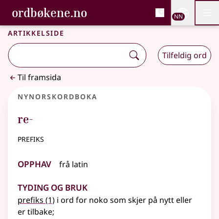
, Bokmålsordboka og N
ordbøkene.no
Nettsi
NN
Men
Gå til hovudinnhald
Tilgjenge
Bokmålsordboka og Nynorskordboka
Artikkelside
Tilfeldig ord
Til framsida
Nynorskordboka
re-
prefiks
Opphav
frå
latin
Tyding og bruk
prefiks
(1)
i ord for noko som skjer på nytt eller
er tilbake
;