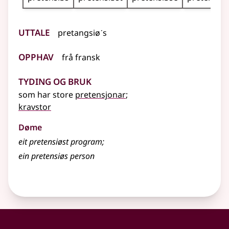
Uttale
pretangsiøˊs
Opphav
frå
fransk
Tyding og bruk
som har store
pretensjonar
;
kravstor
Døme
eit pretensiøst program
;
ein pretensiøs person