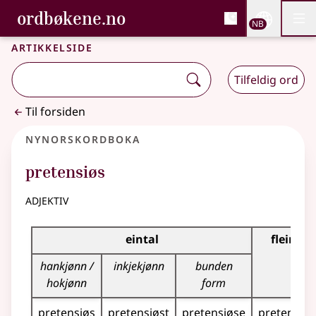
, Bokmålsordboka og N
ordbøkene.no
Nettsi
NB
Men
Gå til hovedinnhold
Tilgjengelighet
Bokmålsordboka og Nynorskordboka
Artikkelside
Tilfeldig ord
Til forsiden
Nynorskordboka
pretensiøs
adjektiv
Bøyningstabell for dette adjektivet
eintal
fleirtal
hankjønn /
inkjekjønn
bunden
hokjønn
form
pretensiøs
pretensiøst
pretensiøse
pretensiøs