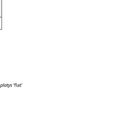
g)
platys
‘flat’