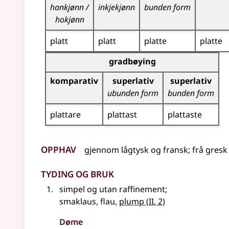
hankjønn /
inkjekjønn
bunden form
hokjønn
platt
platt
platte
platte
Bøyningstabell for dette adjektivet (gradbøynin
gradbøying
komparativ
superlativ
superlativ
ubunden form
bunden form
plattare
plattast
plattaste
Opphav
gjennom
lågtysk
og
fransk
;
frå
gresk
Tyding og bruk
simpel og utan raffinement
;
2
smaklaus, flau,
plump
(
II
, 2)
Døme