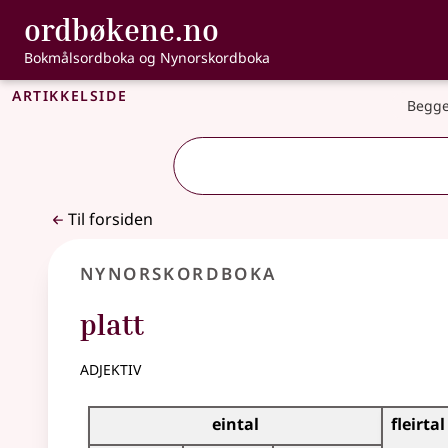
, Bokmålsordbo
ordbøkene.no
Gå til hovedinnhold
Tilgjengelighet
Bokmålsordboka og Nynorskordboka
Artikkelside
Begge
Til forsiden
Nynorskordboka
platt
adjektiv
Bøyningstabell for dette adjektivet
eintal
fleirtal