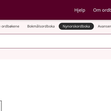
ka og Nynorskordboka
Hjelp
Om ord
 ordbøkene
Bokmålsordboka
Nynorskordboka
Avanser