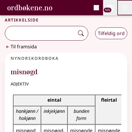
, Bokmålsordboka og N
ordbøkene.no
Nettsi
NN
Men
Gå til hovudinnhald
Tilgjenge
Bokmålsordboka og Nynorskordboka
Artikkelside
Tilfeldig ord
Til framsida
Nynorskordboka
misnøgd
adjektiv
Bøyningstabell for dette adjektivet
eintal
fleirtal
hankjønn /
inkjekjønn
bunden
hokjønn
form
misnøgd
misnøgd
misnøgde
misnøgde