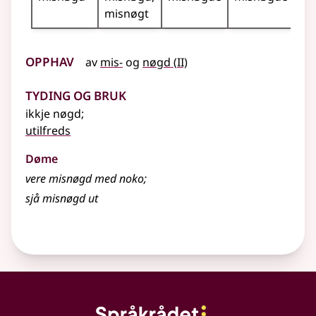
misnøgt
Opphav
2
av
mis-
og
nøgd
(
II)
Tyding og bruk
ikkje nøgd
;
utilfreds
Døme
vere misnøgd med noko
;
sjå misnøgd ut