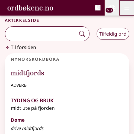
, Bokmålsordboka og N
ordbøkene.no
Nettsi
NB
Men
Gå til hovedinnhold
Tilgjengelighet
Bokmålsordboka og Nynorskordboka
Artikkelside
Tilfeldig ord
Til forsiden
Nynorskordboka
midtfjords
adverb
Tyding og bruk
midt ute på fjorden
Døme
drive
midtfjords