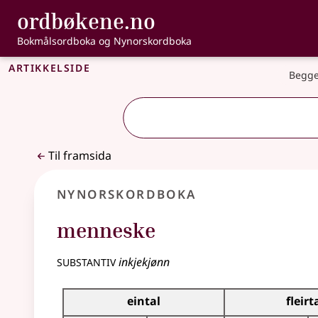
, Bokmålsordbo
ordbøkene.no
Gå til hovudinnhald
Tilgjenge
Bokmålsordboka og Nynorskordboka
Artikkelside
Begge
Til framsida
Nynorskordboka
menneske
substantiv
inkjekjønn
Bøyningstabell for dette substantivet
eintal
fleirt