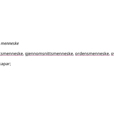
it menneske
uftsmenneske
gjennomsnittsmenneske
ordensmenneske
o
kapar
;