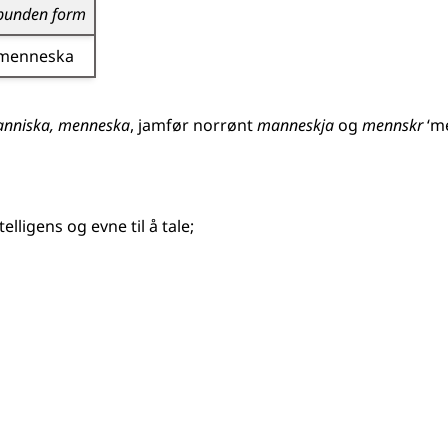
bunden form
menneska
nniska, menneska
,
jamfør
norrønt
manneskja
og
mennskr
‘m
lligens og evne til å tale
;