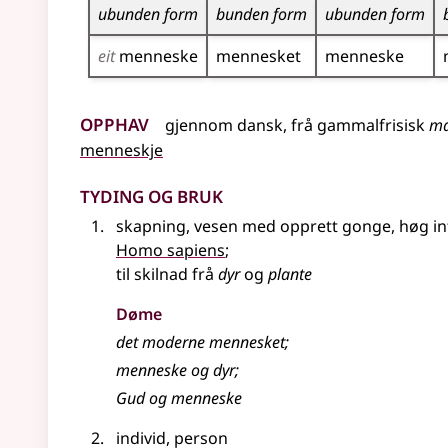
ubunden form
bunden form
ubunden form
eit
menneske
mennesket
menneske
Opphav
gjennom
dansk
,
frå
gammalfrisisk
ma
menneskje
Tyding og bruk
skapning, vesen med opprett gonge, høg inte
Homo sapiens
;
til skilnad frå
dyr
og
plante
Døme
det moderne mennesket
;
menneske og dyr
;
Gud og menneske
individ, person