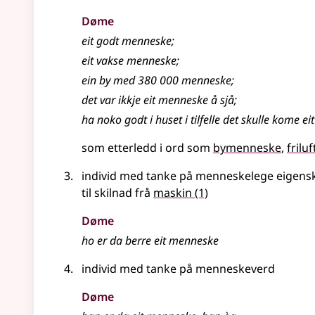
Døme
eit godt menneske
;
eit vakse menneske
;
ein by med 380 000 menneske
;
det var ikkje eit menneske å sjå
;
ha noko godt i huset i tilfelle det skulle kome e
som etterledd i ord som
bymenneske
fril
individ med tanke på menneskelege eigens
til skilnad frå
maskin
(1)
Døme
ho er da berre eit menneske
individ med tanke på menneskeverd
Døme