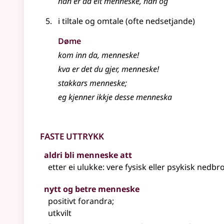
han er da eit menneske, han òg
i tiltale og omtale (ofte
nedsetjande
)
Døme
kom inn da, menneske!
kva er det du gjer, menneske!
stakkars menneske
;
eg kjenner ikkje desse menneska
Faste uttrykk
aldri bli menneske att
etter ei ulukke: vere fysisk eller psykisk nedbr
nytt og betre menneske
positivt forandra
;
utkvilt