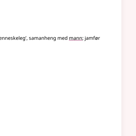
enneskeleg’
,
samanheng med
mann
;
jamfør