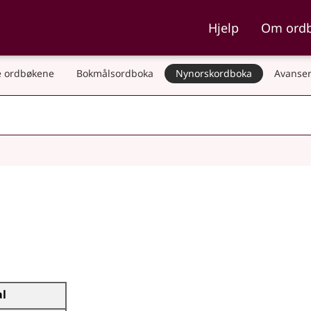
ka og Nynorskordboka
Hjelp
Om ord
 ordbøkene
Bokmålsordboka
Nynorskordboka
Avanser
al