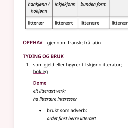
hankjønn /
inkjekjønn
bunden form
hokjønn
litterær
litterært
litterære
litteræ
Opphav
gjennom
fransk
;
frå
latin
Tyding og bruk
som gjeld eller høyrer til skjønnlitteratur
;
bokleg
Døme
eit litterært verk
;
ha litterære interesser
brukt som adverb:
ordet finst berre litterært