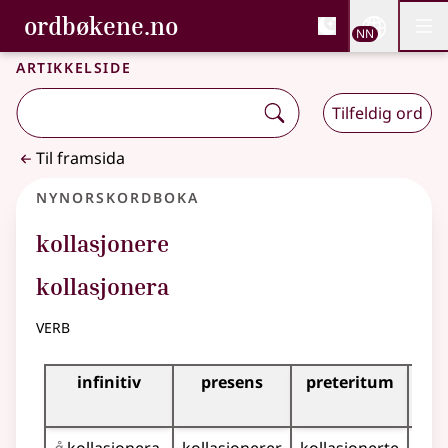
, Bokmålsordboka og N
ordbøkene.no
Nettsi
NN
Men
Gå til hovudinnhald
Tilgjenge
Bokmålsordboka og Nynorskordboka
Artikkelside
Tilfeldig ord
Til framsida
Nynorskordboka
kollasjonere
kollasjonera
verb
Bøyningstabell for dette verbet
infinitiv
presens
preteritum
p