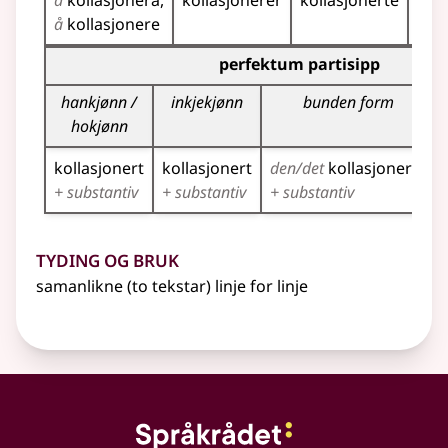
å
kollasjonera
kollasjonerer
kollasjonerte
har
å
kollasjonere
Bøyningstabell for dette verbet (partisippformer)
perfektum partisipp
hankjønn /
inkjekjønn
bunden form
hokjønn
kollasjonert
kollasjonert
den/det
kollasjonerte
+ substantiv
+ substantiv
+ substantiv
Tyding og bruk
samanlikne (to tekstar) linje for linje