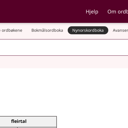
ka og Nynorskordboka
Hjelp
Om ord
 ordbøkene
Bokmålsordboka
Nynorskordboka
Avanser
fleirtal