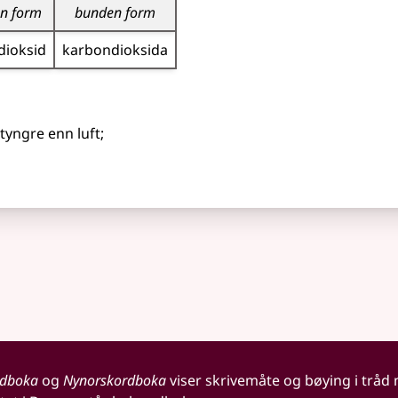
n form
bunden form
dioksid
karbon­dioksida
tyngre enn luft
;
rdboka
og
Nynorskordboka
viser skrivemåte og bøying i tråd