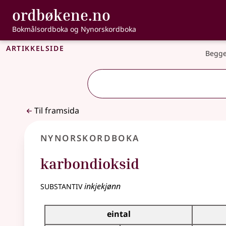
, Bokmålsordbo
ordbøkene.no
Gå til hovudinnhald
Tilgjenge
Bokmålsordboka og Nynorskordboka
Artikkelside
Begge
Til framsida
Nynorskordboka
karbondioksid
substantiv
inkjekjønn
Bøyningstabell for dette substantivet
eintal