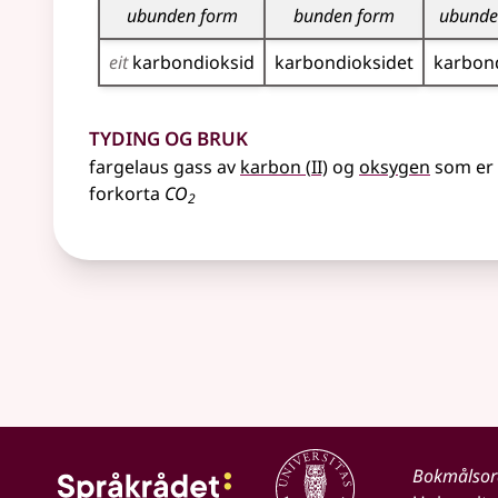
ubunden form
bunden form
ubunde
eit
karbon­dioksid
karbon­dioksidet
karbon­
Tyding og bruk
2
fargelaus gass av
karbon
(
II)
og
oksygen
som er 
forkorta
CO
2
Bokmålso