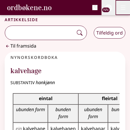
, Bokmålsordboka og N
ordbøkene.no
Nettsi
NN
Men
Gå til hovudinnhald
Tilgjenge
Bokmålsordboka og Nynorskordboka
Artikkelside
Tilfeldig ord
Til framsida
Nynorskordboka
kalvehage
substantiv
hankjønn
Bøyningstabell for dette substantivet
eintal
fleirtal
ubunden form
bunden
ubunden
bunden 
form
form
ein
kalvehage
kalvehagen
kalvehagar
kalveha