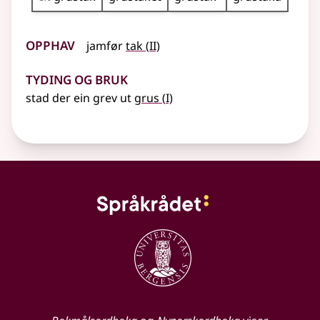
Opphav
2
jamfør
tak
(
II)
Tyding og bruk
1
stad der ein grev ut
grus
(
I)