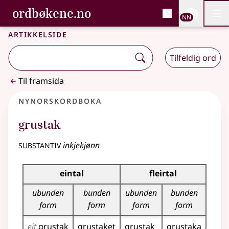
, Bokmålsordboka og N
ordbøkene.no
Nettsi
NN
Men
Gå til hovudinnhald
Tilgjenge
Bokmålsordboka og Nynorskordboka
Artikkelside
Tilfeldig ord
Til framsida
Nynorskordboka
grustak
substantiv
inkjekjønn
Bøyningstabell for dette substantivet
eintal
fleirtal
ubunden
bunden
ubunden
bunden
form
form
form
form
eit
grustak
grustaket
grustak
grustaka