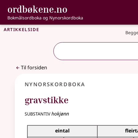
, Bokmålsordbo
ordbøkene.no
Gå til hovedinnhold
Tilgjengelighet
Bokmålsordboka og Nynorskordboka
Artikkelside
Begge
Til forsiden
Nynorskordboka
gravstikke
substantiv
hokjønn
Bøyningstabell for dette substantivet
eintal
fleirt