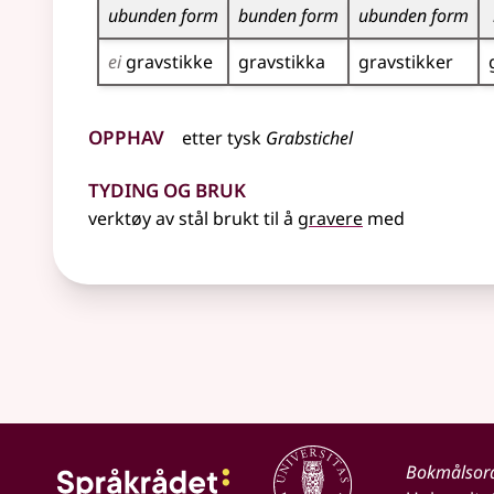
ubunden form
bunden form
ubunden form
ei
gravstikke
gravstikka
gravstikker
Opphav
etter
tysk
Grabstichel
Tyding og bruk
verktøy av stål brukt til å
gravere
med
Bokmålsor