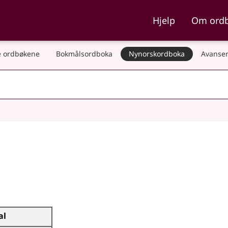
ka og Nynorskordboka
Hjelp
Om ord
 ordbøkene
Bokmålsordboka
Nynorskordboka
Avanser
al