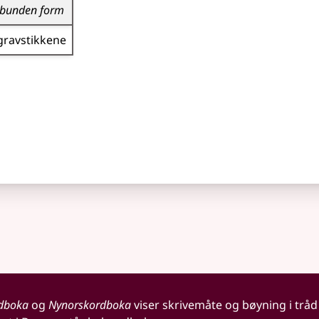
bunden form
gravstikkene
dboka
og
Nynorskordboka
viser skrivemåte og bøyning i tråd