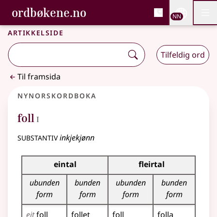
, Bokmålsordboka og N
ordbøkene.no
Nettsi
NN
Men
Gå til hovudinnhald
Tilgjenge
Bokmålsordboka og Nynorskordboka
Artikkelside
Tilfeldig ord
Til framsida
Nynorskordboka
1
foll
I
substantiv
inkjekjønn
Bøyningstabell for dette substantivet
eintal
fleirtal
ubunden
bunden
ubunden
bunden
form
form
form
form
eit
foll
follet
foll
folla