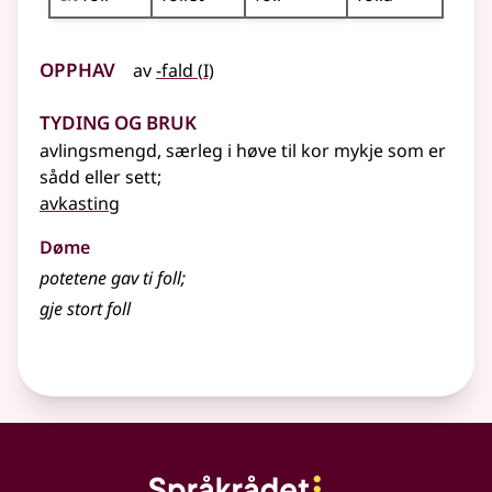
Opphav
1
av
-fald
(
I)
Tyding og bruk
avlingsmengd, særleg i høve til kor mykje som er
sådd
eller
sett
;
avkasting
Døme
potetene gav ti foll
;
gje stort foll