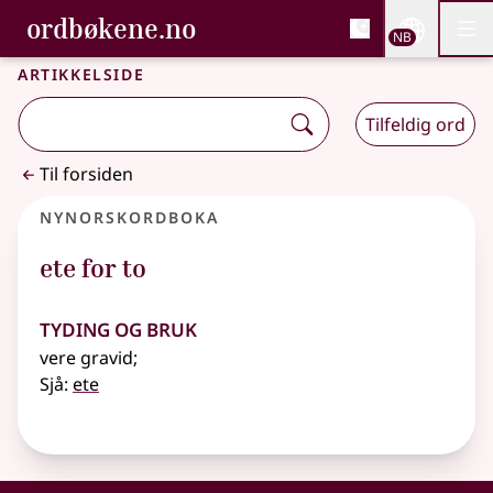
, Bokmålsordboka og N
ordbøkene.no
Nettsi
NB
Men
Gå til hovedinnhold
Tilgjengelighet
Bokmålsordboka og Nynorskordboka
Artikkelside
Tilfeldig ord
Til forsiden
Nynorskordboka
ete for to
Tyding og bruk
vere gravid
;
Sjå:
ete