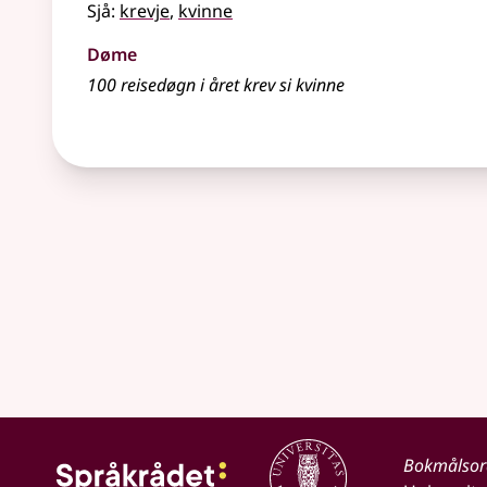
Sjå:
krevje
,
kvinne
Døme
100 reisedøgn i året krev si kvinne
Bokmålso