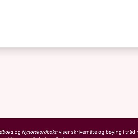
rdboka
og
Nynorskordboka
viser skrivemåte og bøying i tråd