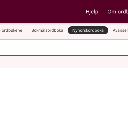
ka og Nynorskordboka
Hjelp
Om ord
 ordbøkene
Bokmålsordboka
Nynorskordboka
Avanser