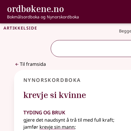
, Bokmålsordbo
ordbøkene.no
Gå til hovudinnhald
Tilgjenge
Bokmålsordboka og Nynorskordboka
Artikkelside
Begge
Til framsida
Nynorskordboka
krevje si kvinne
Tyding og bruk
gjere det naudsynt å trå til med full kraft
;
jamfør
krevje sin mann
;