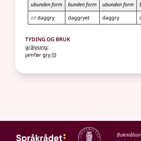
ubunden form
bunden form
ubunden form
eit
daggry
daggryet
daggry
Tyding og bruk
grålysing
;
1
jamfør
gry
(
I)
Bokmålso