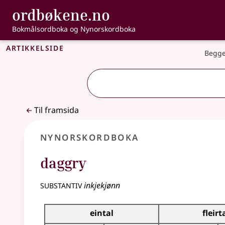
, Bokmålsordbo
ordbøkene.no
Gå til hovudinnhald
Tilgjenge
Bokmålsordboka og Nynorskordboka
Artikkelside
Begge
Til framsida
Nynorskordboka
daggry
substantiv
inkjekjønn
Bøyningstabell for dette substantivet
eintal
fleirt