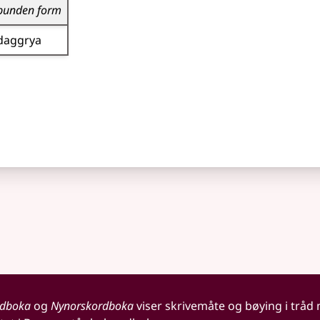
bunden form
daggrya
rdboka
og
Nynorskordboka
viser skrivemåte og bøying i tråd