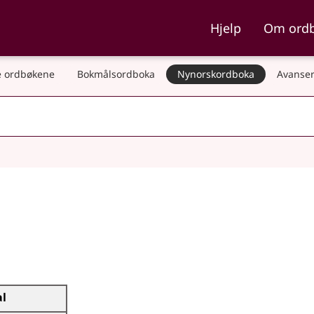
ka og Nynorskordboka
Hjelp
Om ord
 ordbøkene
Bokmålsordboka
Nynorskordboka
Avanser
al