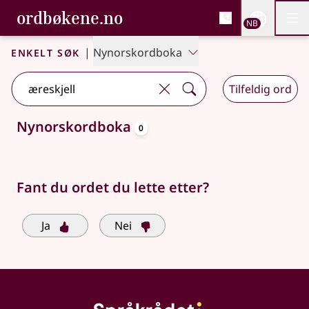
, Bokmålsordboka og N
ordbøkene.no
Nettsi
NB
Men
Gå til hovedinnhold
Tilgjengelighet
Bokmålsordboka og Nynorskordboka
Enkelt søk
|
Nynorskordboka
Tilfeldig ord
oppslagsord
Nynorskordboka
0
Søkeforslag tilgjengelige
Fant du ordet du lette etter?
Ja
Nei