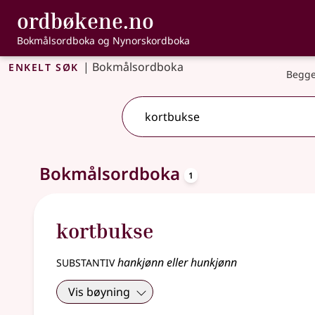
, Bokmålsordbo
ordbøkene.no
Gå til hovedinnhold
Tilgjengelighet
Bokmålsordboka og Nynorskordboka
Enkelt søk
|
Bokmålsordboka
Begge
oppslagsord
Ett treff
Bokmålsordboka
.
Ytterligere søkeforslag tilgjengelige
1
kortbukse
substantiv
hankjønn eller hunkjønn
Vis bøyning