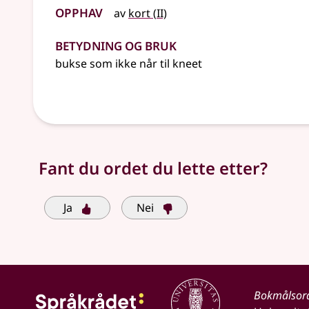
Opphav
2
av
kort
(
II)
Betydning og bruk
bukse som ikke når til kneet
Fant du ordet du lette etter?
Ja
Nei
Bokmålsor