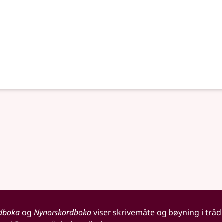
dboka
og
Nynorskordboka
viser skrivemåte og bøyning i tråd