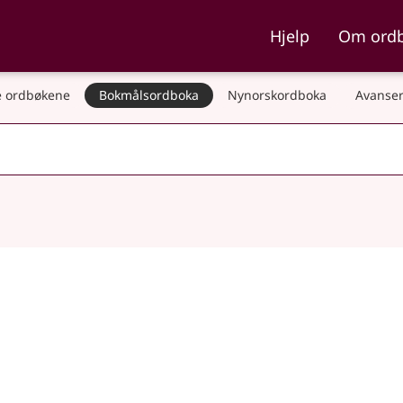
ka og Nynorskordboka
Hjelp
Om ord
 ordbøkene
Bokmålsordboka
Nynorskordboka
Avanser