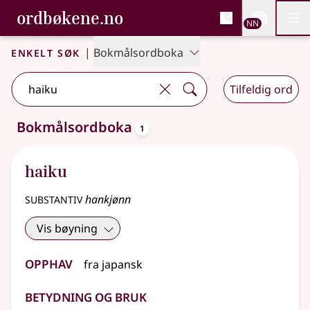
, Bokmålsordboka og N
ordbøkene.no
Nettsi
NN
Men
Gå til hovudinnhald
Tilgjenge
Bokmålsordboka og Nynorskordboka
Enkelt søk
|
Bokmålsordboka
Tilfeldig ord
oppslagsord
Bokmålsordboka
1
Eitt treff
.
Ytterlegare søkjeforslag tilgjengelege
haiku
substantiv
hankjønn
Vis bøyning
Opphav
fra
japansk
Betydning og bruk