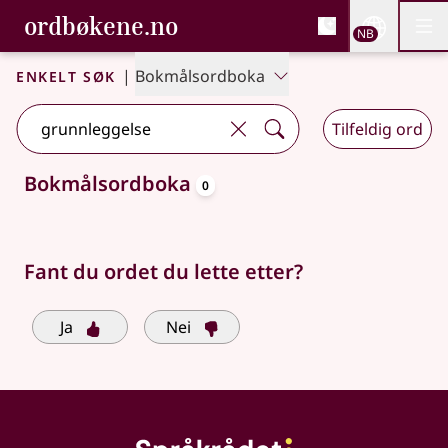
, Bokmålsordboka og N
ordbøkene.no
Nettsi
NB
Men
Gå til hovedinnhold
Tilgjengelighet
Bokmålsordboka og Nynorskordboka
Enkelt søk
|
Bokmålsordboka
Tilfeldig ord
oppslagsord
Bokmålsordboka
0
Søkeforslag tilgjengelige
Fant du ordet du lette etter?
Ja
Nei