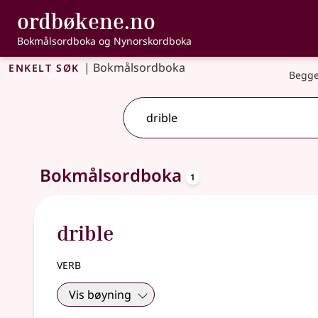
, Bokmålsordbo
ordbøkene.no
Gå til hovedinnhold
Tilgjengelighet
Bokmålsordboka og Nynorskordboka
Enkelt søk
|
Bokmålsordboka
Begge
oppslagsord
Ett treff
Bokmålsordboka
.
Ytterligere søkeforslag tilgjengelige
1
drible
verb
Vis bøyning