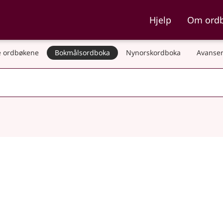
ka og Nynorskordboka
Hjelp
Om ord
 ordbøkene
Bokmålsordboka
Nynorskordboka
Avanser