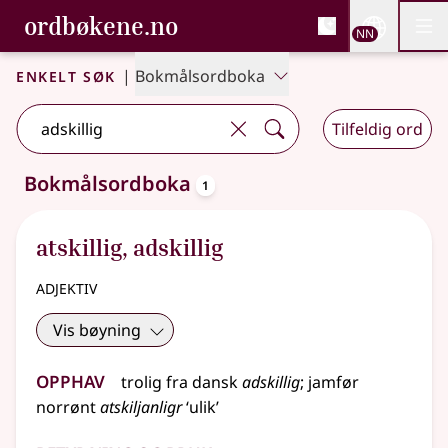
, Bokmålsordboka og N
ordbøkene.no
Nettsi
NN
Men
Gå til hovudinnhald
Tilgjenge
Bokmålsordboka og Nynorskordboka
Enkelt søk
|
Bokmålsordboka
Tilfeldig ord
oppslagsord
Bokmålsordboka
1
Eitt treff
.
Ytterlegare søkjeforslag tilgjengelege
atskillig
,
adskillig
adjektiv
Vis bøyning
Opphav
trolig
fra
dansk
adskillig
;
jamfør
norrønt
atskiljanligr
‘ulik’