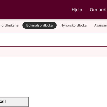
ka og Nynorskordboka
Hjelp
Om ord
 ordbøkene
Bokmålsordboka
Nynorskordboka
Avanser
tall