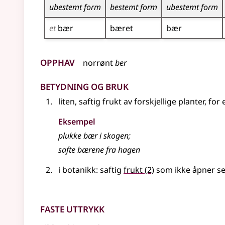
ubestemt form
bestemt form
ubestemt form
et
bær
bæret
bær
Opphav
norrønt
ber
Betydning og bruk
liten, saftig frukt av forskjellige planter,
for
Eksempel
plukke bær i skogen
;
safte bærene fra hagen
i botanikk: saftig
frukt
(2)
som ikke åpner se
Faste uttrykk