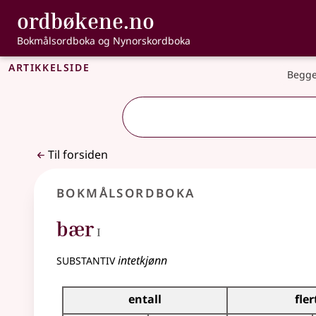
, Bokmålsordbo
ordbøkene.no
Gå til hovedinnhold
Tilgjengelighet
Bokmålsordboka og Nynorskordboka
Artikkelside
Begge
Til forsiden
Bokmålsordboka
1
bær
I
substantiv
intetkjønn
Bøyingstabell for dette substantivet
entall
fler