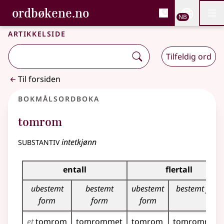
, Bokmålsordboka og N
ordbøkene.no
Nettsi
NB
Men
Gå til hovedinnhold
Tilgjengelighet
Bokmålsordboka og Nynorskordboka
Artikkelside
Tilfeldig ord
Til forsiden
Bokmålsordboka
tomrom
substantiv
intetkjønn
Bøyingstabell for dette substantivet
entall
flertall
ubestemt
bestemt
ubestemt
bestemt form
form
form
form
et
tomrom
tomrommet
tomrom
tomromma