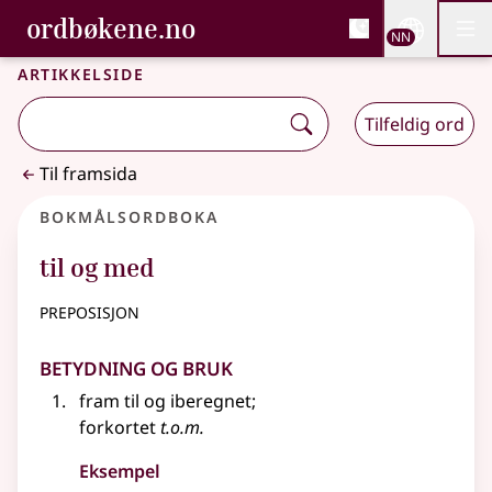
, Bokmålsordboka og N
ordbøkene.no
Nettsi
NN
Men
Gå til hovudinnhald
Tilgjenge
Bokmålsordboka og Nynorskordboka
Artikkelside
Tilfeldig ord
Til framsida
Bokmålsordboka
til og med
preposisjon
Betydning og bruk
fram til og iberegnet
;
forkortet
t.o.m.
Eksempel