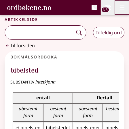
, Bokmålsordboka og N
ordbøkene.no
Nettsi
NB
Men
Gå til hovedinnhold
Tilgjengelighet
Bokmålsordboka og Nynorskordboka
Artikkelside
Tilfeldig ord
Til forsiden
Bokmålsordboka
bibelsted
substantiv
intetkjønn
Bøyingstabell for dette substantivet
entall
flertall
ubestemt
bestemt
ubestemt
bestemt fo
form
form
form
et
bibelsted
bibelstedet
bibelsteder
bibelstede