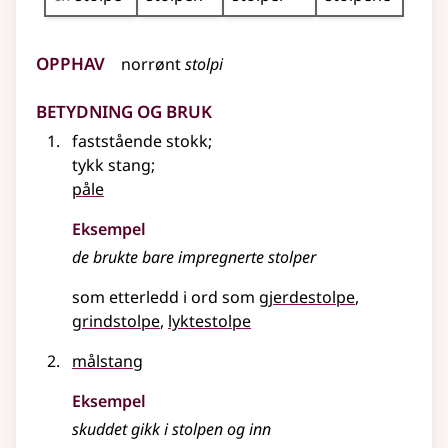
Opphav
norrønt
stolpi
Betydning og bruk
faststående stokk
;
tykk stang
;
påle
Eksempel
de brukte bare impregnerte stolper
som etterledd i ord som
gjerdestolpe
grindstolpe
lyktestolpe
målstang
Eksempel
skuddet gikk i
stolpen
og inn