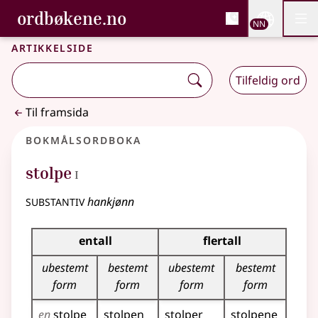
, Bokmålsordboka og N
ordbøkene.no
Nettsi
NN
Men
Gå til hovudinnhald
Tilgjenge
Bokmålsordboka og Nynorskordboka
Artikkelside
Tilfeldig ord
Til framsida
Bokmålsordboka
1
stolpe
I
substantiv
hankjønn
Bøyingstabell for dette substantivet
entall
flertall
ubestemt
bestemt
ubestemt
bestemt
form
form
form
form
en
stolpe
stolpen
stolper
stolpene