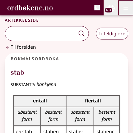
, Bokmålsordboka og N
ordbøkene.no
Nettsi
NB
Men
Gå til hovedinnhold
Tilgjengelighet
Bokmålsordboka og Nynorskordboka
Artikkelside
Tilfeldig ord
Til forsiden
Bokmålsordboka
stab
substantiv
hankjønn
Bøyingstabell for dette substantivet
entall
flertall
ubestemt
bestemt
ubestemt
bestemt
form
form
form
form
en
stab
staben
staber
stabene