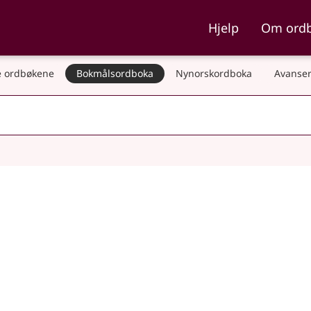
ka og Nynorskordboka
Hjelp
Om ord
 ordbøkene
Bokmålsordboka
Nynorskordboka
Avanser