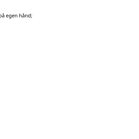
e på egen hånd
;