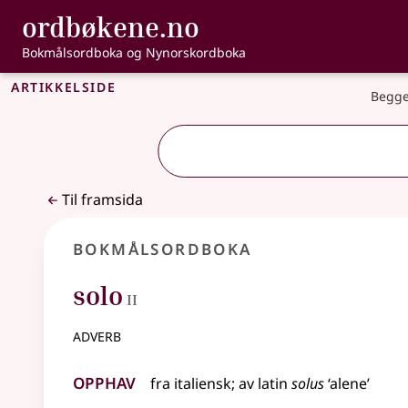
, Bokmålsordbo
ordbøkene.no
Gå til hovudinnhald
Tilgjenge
Bokmålsordboka og Nynorskordboka
Artikkelside
Begge
Til framsida
Bokmålsordboka
2
solo
II
adverb
Opphav
fra
italiensk
;
av
latin
solus
‘alene’