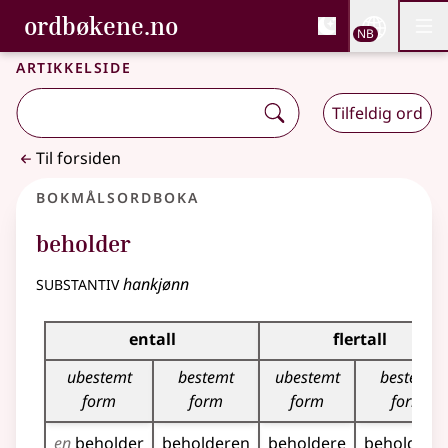
, Bokmålsordboka og N
ordbøkene.no
Nettsi
NB
Men
Gå til hovedinnhold
Tilgjengelighet
Bokmålsordboka og Nynorskordboka
Artikkelside
Tilfeldig ord
Til forsiden
Bokmålsordboka
beholder
substantiv
hankjønn
Bøyingstabell for dette substantivet
entall
flertall
ubestemt
bestemt
ubestemt
bestemt
form
form
form
form
en
beholder
beholderen
beholdere
beholdern