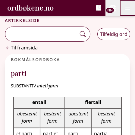
, Bokmålsordboka og N
ordbøkene.no
Nettsi
NN
Men
Gå til hovudinnhald
Tilgjenge
Bokmålsordboka og Nynorskordboka
Artikkelside
Tilfeldig ord
Til framsida
Bokmålsordboka
parti
substantiv
intetkjønn
Bøyingstabell for dette substantivet
entall
flertall
ubestemt
bestemt
ubestemt
bestemt
form
form
form
form
et
parti
partiet
parti
partia