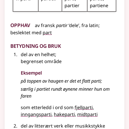
partier
partiene
Opphav
av
fransk
partir
‘dele’
,
fra
latin
;
beslektet med
part
Betydning og bruk
del av en helhet
;
begrenset område
Eksempel
på toppen av haugen er det et flatt parti
;
særlig i
partiet
rundt øynene minner hun om
faren
som etterledd i ord som
fjellparti
inngangsparti
hakeparti
midtparti
del av litterært verk eller musikkstykke