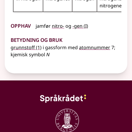
nitrogenene
Opphav
1
jamfør
nitro-
og
-gen
(
I)
Betydning og bruk
grunnstoff
(1)
i gassform med
atomnummer
7
;
kjemisk
symbol
N