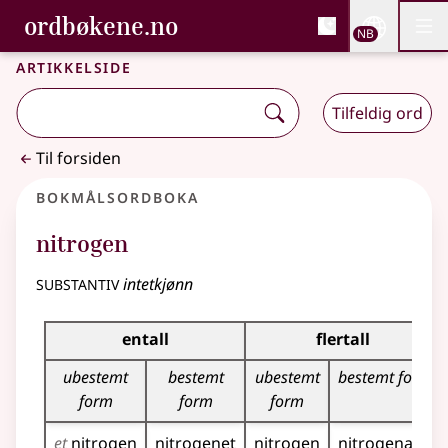
, Bokmålsordboka og N
ordbøkene.no
Nettsi
NB
Men
Gå til hovedinnhold
Tilgjengelighet
Bokmålsordboka og Nynorskordboka
Artikkelside
Tilfeldig ord
Til forsiden
Bokmålsordboka
nitrogen
substantiv
intetkjønn
Bøyingstabell for dette substantivet
entall
flertall
ubestemt
bestemt
ubestemt
bestemt form
form
form
form
et
nitrogen
nitrogenet
nitrogen
nitrogena