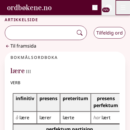
, Bokmålsordboka og N
ordbøkene.no
Nettsi
NN
Men
Gå til hovudinnhald
Tilgjenge
Bokmålsordboka og Nynorskordboka
Artikkelside
Tilfeldig ord
Til framsida
Bokmålsordboka
3
lære
III
verb
Bøyingstabell for dette verbet
infinitiv
presens
preteritum
presens
im
perfektum
å
lære
lærer
lærte
har
lært
læ
Bøyingstabell for dette verbet (partisippformer)
perfektum partisipp