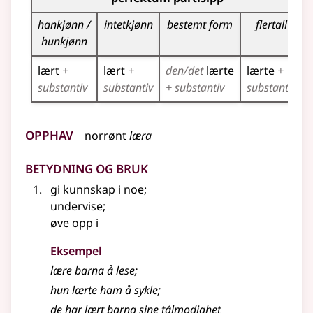
hankjønn /
intetkjønn
bestemt form
flertall
hunkjønn
lært
+
lært
+
den/det
lærte
lærte
+
substantiv
substantiv
+ substantiv
substantiv
Opphav
norrønt
læra
Betydning og bruk
gi kunnskap i noe
;
undervise
;
øve opp i
Eksempel
lære
barna å lese
;
hun lærte ham å sykle
;
de har lært barna sine tålmodighet