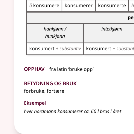
å
konsumere
konsumerer
konsumerte
Bøyingstabell for dette verbet (partisippformer
pe
hankjønn /
intetkjønn
hunkjønn
konsumert
+ substantiv
konsumert
+ substant
Opphav
fra
latin
‘bruke opp’
Betydning og bruk
forbruke
,
fortære
Eksempel
hver nordmann
konsumerer
ca. 60 l brus i året