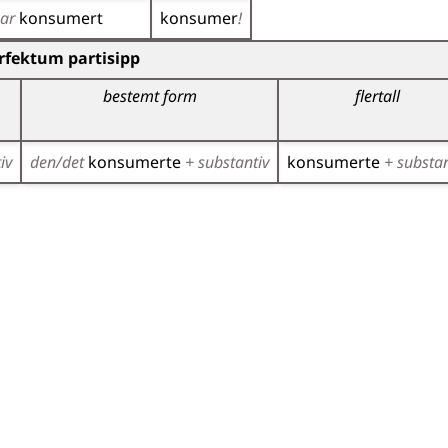
har
konsumert
konsumer
!
)
rfektum partisipp
bestemt form
flertall
iv
den/det
konsumerte
+ substantiv
konsumerte
+ substan