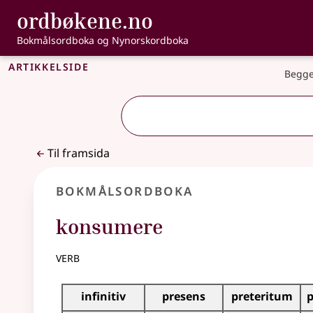
, Bokmålsordbo
ordbøkene.no
Gå til hovudinnhald
Tilgjenge
Bokmålsordboka og Nynorskordboka
Artikkelside
Begge
Til framsida
Bokmålsordboka
konsumere
verb
Bøyingstabell for dette verbet
infinitiv
presens
preteritum
p