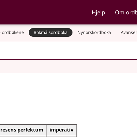
ka og Nynorskordboka
Hjelp
Om ord
 ordbøkene
Bokmålsordboka
Nynorskordboka
Avanser
resens perfektum
imperativ