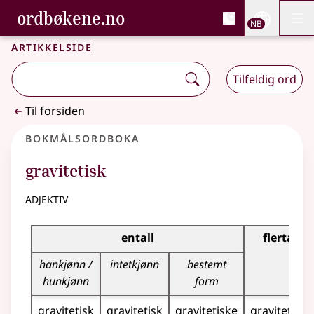
, Bokmålsordboka og N
ordbøkene.no
Nettsi
NB
Men
Gå til hovedinnhold
Tilgjengelighet
Bokmålsordboka og Nynorskordboka
Artikkelside
Tilfeldig ord
Til forsiden
Bokmålsordboka
gravitetisk
adjektiv
Bøyingstabell for dette adjektivet
entall
flertall
hankjønn /
intetkjønn
bestemt
hunkjønn
form
gravitetisk
gravitetisk
gravitetiske
gravitetiske