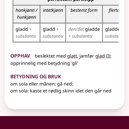
hankjønn /
intetkjønn
bestemt form
flertall
hunkjønn
gladd
+
gladd
+
den/det
gladde
gladde
+
substantiv
substantiv
+ substantiv
substantiv
Opphav
1
beslektet
med
glatt
,
jamfør
glad
(
I)
;
opprinnelig med
betydning
‘gli’
Betydning og bruk
om sola eller månen: gå ned
;
om sola: kaste et rødlig skinn idet den går ned