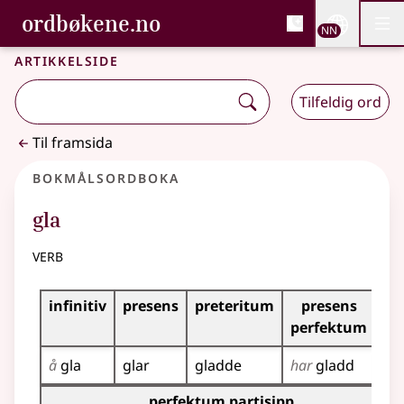
, Bokmålsordboka og N
ordbøkene.no
Nettsi
NN
Men
Gå til hovudinnhald
Tilgjenge
Bokmålsordboka og Nynorskordboka
Artikkelside
Tilfeldig ord
Til framsida
Bokmålsordboka
gla
verb
Bøyingstabell for dette verbet
infinitiv
presens
preteritum
presens
im
perfektum
å
gla
glar
gladde
har
gladd
gla
Bøyingstabell for dette verbet (partisippformer)
perfektum partisipp