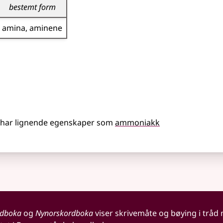
bestemt form
amina
aminene
har lignende egenskaper som
ammoniakk
rdboka
og
Nynorskordboka
viser skrivemåte og bøying i tråd