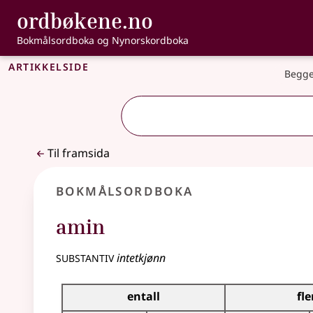
, Bokmålsordbo
ordbøkene.no
Gå til hovudinnhald
Tilgjenge
Bokmålsordboka og Nynorskordboka
Artikkelside
Begge
Til framsida
Bokmålsordboka
amin
substantiv
intetkjønn
Bøyingstabell for dette substantivet
entall
fle