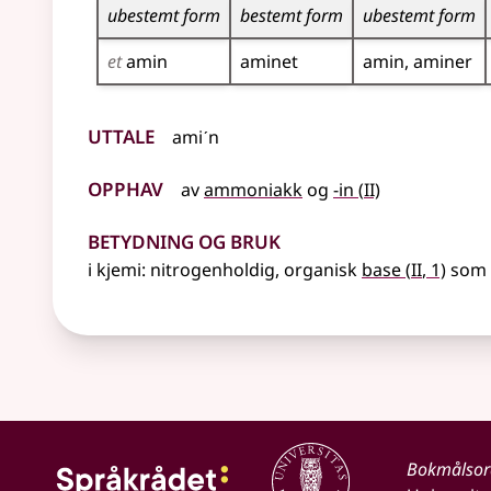
ubestemt form
bestemt form
ubestemt form
et
amin
aminet
amin
aminer
Uttale
amiˊn
Opphav
2
av
ammoniakk
og
-in
(
II)
Betydning og bruk
2
i kjemi
: nitrogenholdig, organisk
base
(
II
, 1)
som 
Bokmålso