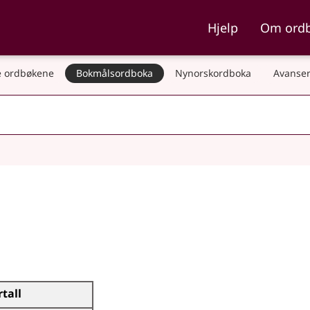
ka og Nynorskordboka
Hjelp
Om ord
 ordbøkene
Bokmålsordboka
Nynorskordboka
Avanser
rtall