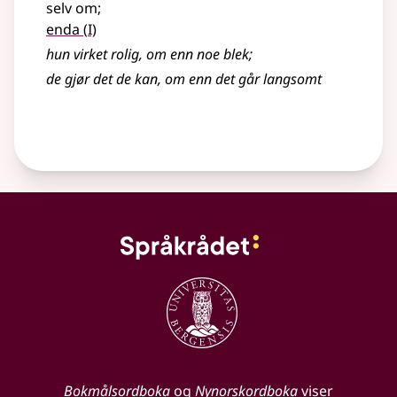
selv om
;
1
enda
(
I)
hun virket rolig, om enn noe blek
;
de gjør det de kan, om enn det går langsomt
Bokmålsordboka
og
Nynorskordboka
viser