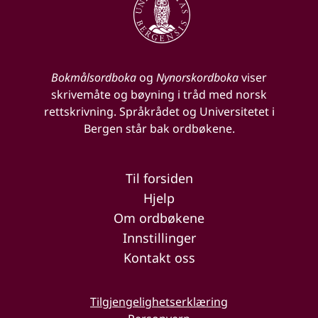
Bokmålsordboka
og
Nynorskordboka
viser
skrivemåte og bøyning i tråd med norsk
rettskrivning. Språkrådet og Universitetet i
Bergen står bak ordbøkene.
Til forsiden
Hjelp
Om ordbøkene
Innstillinger
Kontakt oss
Tilgjengelighetserklæring