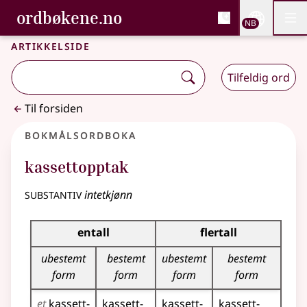
, Bokmålsordboka og N
ordbøkene.no
Nettsi
NB
Men
Gå til hovedinnhold
Tilgjengelighet
Bokmålsordboka og Nynorskordboka
Artikkelside
Tilfeldig ord
Til forsiden
Bokmålsordboka
kassettopptak
substantiv
intetkjønn
Bøyingstabell for dette substantivet
entall
flertall
ubestemt
bestemt
ubestemt
bestemt
form
form
form
form
et
kassett­
kassett­
kassett­
kassett­