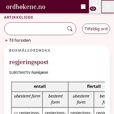
, Bokmålsordboka og N
ordbøkene.no
Nettsi
NB
Men
Gå til hovedinnhold
Tilgjengelighet
Bokmålsordboka og Nynorskordboka
Artikkelside
Tilfeldig ord
Til forsiden
Bokmålsordboka
regjeringspost
substantiv
hankjønn
Bøyingstabell for dette substantivet
entall
flertall
ubestemt form
bestemt
ubestemt
bestemt
form
form
form
en
regjerings­
regjerings­
regjerings­
regjering