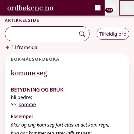
, Bokmålsordboka og N
ordbøkene.no
Nettsi
NN
Men
Gå til hovudinnhald
Tilgjenge
Bokmålsordboka og Nynorskordboka
Artikkelside
Tilfeldig ord
Til framsida
Bokmålsordboka
komme seg
Betydning og bruk
bli bedre
;
Se:
komme
Eksempel
åker og eng kom seg fort etter at det kom regn
;
hun har
kommet
seg etter influensaen
;