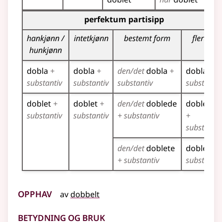
Bøyingstabell for dette verbet (partisippformer)
perfektum partisipp
hankjønn /
intetkjønn
bestemt form
flertall
hunkjønn
dobla
+
dobla
+
den/det
dobla
+
dobla
+
substantiv
substantiv
substantiv
substantiv
doblet
+
doblet
+
den/det
doblede
doblede
substantiv
substantiv
+ substantiv
+
substantiv
den/det
doblete
doblete
+
+ substantiv
substantiv
Opphav
av
dobbelt
Betydning og bruk