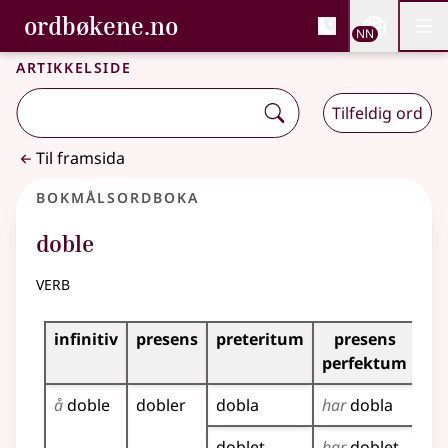
, Bokmålsordboka og N
ordbøkene.no
Nettsi
NN
Men
Gå til hovudinnhald
Tilgjenge
Bokmålsordboka og Nynorskordboka
Artikkelside
Tilfeldig ord
Til framsida
Bokmålsordboka
doble
verb
Bøyingstabell for dette verbet
infinitiv
presens
preteritum
presens
im
perfektum
å
doble
dobler
dobla
har
dobla
do
do
doblet
har
doblet