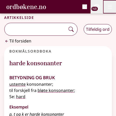
, Bokmålsordboka og N
ordbøkene.no
Nettsi
NB
Men
Gå til hovedinnhold
Tilgjengelighet
Bokmålsordboka og Nynorskordboka
Artikkelside
Tilfeldig ord
Til forsiden
Bokmålsordboka
harde konsonanter
Betydning og bruk
ustemte
konsonanter
;
til forskjell fra
bløte konsonanter
;
Se:
hard
Eksempel
p, t og k er harde konsonanter