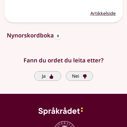
Artikkelside
oppslagsord
Nynorskordboka
0
Fann du ordet du leita etter?
Ja
Nei