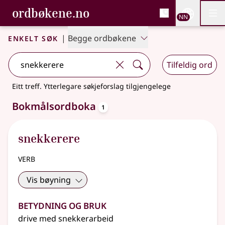
, Bokmålsordboka og N
ordbøkene.no
Nettsi
NN
Men
Gå til hovudinnhald
Tilgjenge
Bokmålsordboka og Nynorskordboka
Enkelt søk
|
Begge ordbøkene
Tilfeldig ord
Eitt treff
.
Ytterlegare søkjeforslag tilgjengelege
oppslagsord
Bokmålsordboka
1
snekkerere
verb
Vis bøyning
Betydning og bruk
drive med snekkerarbeid