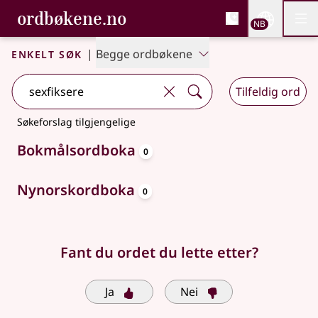
, Bokmålsordboka og N
ordbøkene.no
Nettsi
NB
Men
Gå til hovedinnhold
Tilgjengelighet
Bokmålsordboka og Nynorskordboka
Enkelt søk
|
Begge ordbøkene
Tilfeldig ord
Søkeforslag tilgjengelige
oppslagsord
Bokmålsordboka
0
oppslagsord
Nynorskordboka
0
Fant du ordet du lette etter?
Ja
Nei