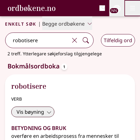
, Bokmålsordboka og N
ordbøkene.no
Nettsi
NN
Men
Gå til hovudinnhald
Tilgjenge
Bokmålsordboka og Nynorskordboka
Enkelt søk
|
Begge ordbøkene
Tilfeldig ord
2 treff
.
Ytterlegare søkjeforslag tilgjengelege
oppslagsord
Bokmålsordboka
1
robotisere
verb
Vis bøyning
Betydning og bruk
overføre en arbeidsprosess fra mennesker til