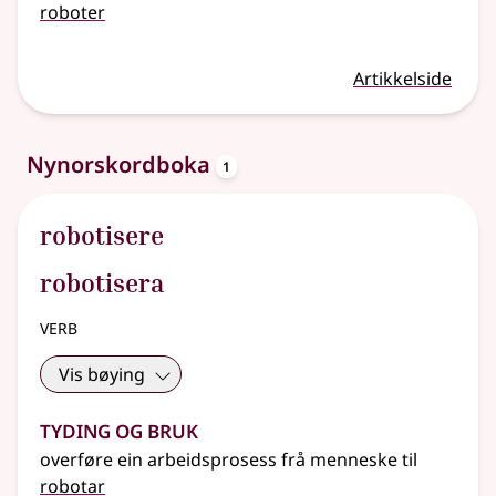
roboter
Artikkelside
oppslagsord
Nynorskordboka
1
robotisere
robotisera
verb
Vis bøying
Tyding og bruk
overføre ein arbeidsprosess frå menneske til
robotar