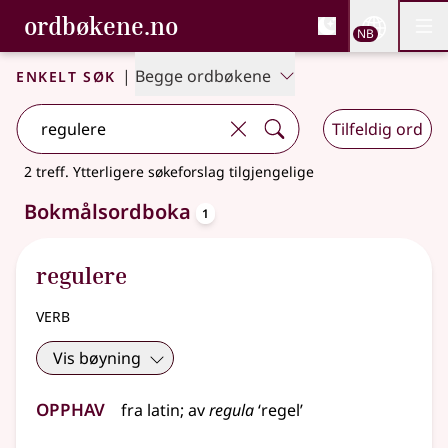
, Bokmålsordboka og N
ordbøkene.no
Nettsi
NB
Men
Gå til hovedinnhold
Tilgjengelighet
Bokmålsordboka og Nynorskordboka
Enkelt søk
|
Begge ordbøkene
Tilfeldig ord
2 treff
.
Ytterligere søkeforslag tilgjengelige
oppslagsord
Bokmålsordboka
1
regulere
verb
Vis bøyning
Opphav
fra
latin
;
av
regula
‘regel’