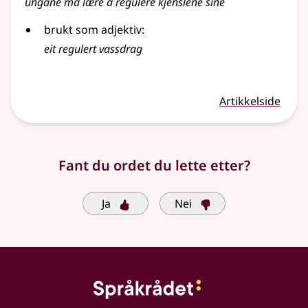
ungane må lære å regulere kjenslene sine
brukt som adjektiv:
eit regulert vassdrag
Artikkelside
Fant du ordet du lette etter?
Ja
Nei